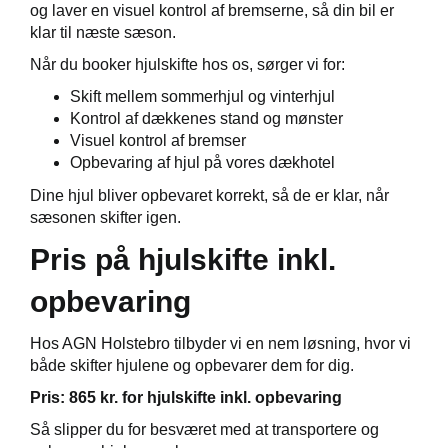
og laver en visuel kontrol af bremserne, så din bil er
ct
klar til næste sæson.
Når du booker hjulskifte hos os, sørger vi for:
Skift mellem sommerhjul og vinterhjul
de
Kontrol af dækkenes stand og mønster
Visuel kontrol af bremser
de
Opbevaring af hjul på vores dækhotel
ementer
Dine hjul bliver opbevaret korrekt, så de er klar, når
sæsonen skifter igen.
t
Pris på hjulskifte inkl.
e 5+
opbevaring
ugtbilsattest
Hos AGN Holstebro tilbyder vi en nem løsning, hvor vi
både skifter hjulene og opbevarer dem for dig.
tyr
Pris: 865 kr. for hjulskifte inkl. opbevaring
jem
Så slipper du for besværet med at transportere og