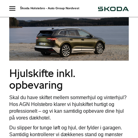
Škoda
Toggle
Škoda Holstebro - Auto Group Nordvest
navigation
Hjulskifte inkl.
opbevaring
værkstedet
Skal du have skiftet mellem sommerhjul og vinterhjul?
l. opbevaring
Hos AGN Holstebro klarer vi hjulskiftet hurtigt og
professionelt – og vi kan samtidig opbevare dine hjul
services
på vores dækhotel.
Du slipper for tunge løft og hjul, der fylder i garagen.
 mindre slid
Samtidig kontrollerer vi dækkenes stand og mønster