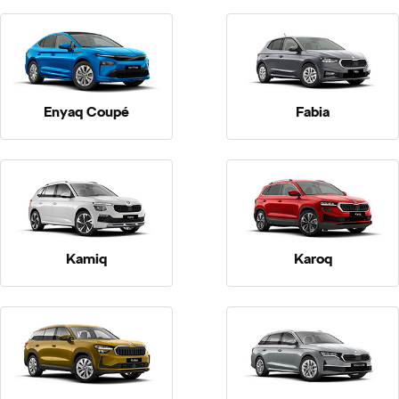
p
ler
Enyaq Coupé
Fabia
Kamiq
Karoq
ted