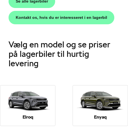
Se alle lagerbiler
Kontakt os, hvis du er interesseret i en lagerbil
Vælg en model og se priser
på lagerbiler til hurtig
levering
Škoda
easing
til hurtig
Elroq
Enyaq