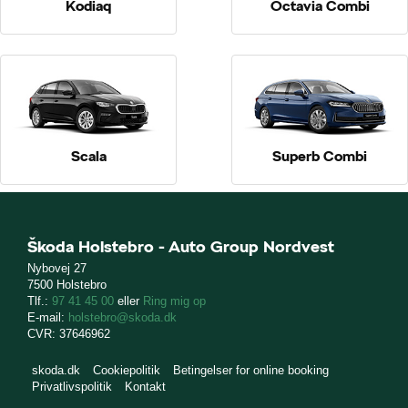
Kodiaq
Octavia Combi
Scala
Superb Combi
Škoda Holstebro - Auto Group Nordvest
Nybovej 27
7500 Holstebro
Tlf.:
97 41 45 00
eller
Ring mig op
E-mail:
holstebro@skoda.dk
CVR: 37646962
skoda.dk
Cookiepolitik
Betingelser for online booking
Privatlivspolitik
Kontakt