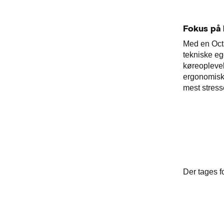
Fokus på 
Med en Octa
tekniske eg
køreoplevel
ergonomiske
mest stress
Der tages fo