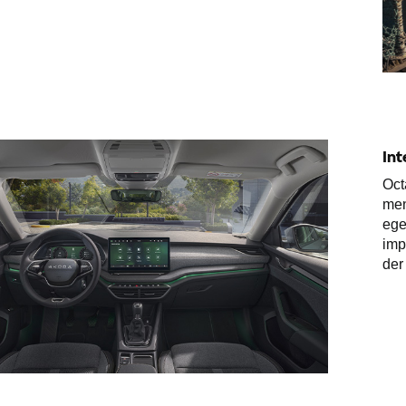
Int
Oct
men
ege
imp
der 