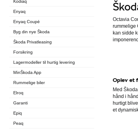
Kodiaq
Škoda
Enyaq
Octavia Com
Enyaq Coupé
rummelige O
Byg din nye Škoda
kan sidde k
imponerend
Škoda Privatleasing
Forsikring
Lagermodeller til hurtig levering
MinŠkoda App
Oplev et 
Rummelige biler
Med Škoda 
Elroq
hånd i hån
hurtigt bliv
Garanti
et dynamisk
Epiq
Peaq