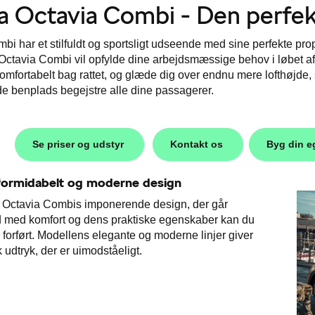
 Octavia Combi - Den perfekt
bi har et stilfuldt og sportsligt udseende med sine perfekte pr
ctavia Combi vil opfylde dine arbejdsmæssige behov i løbet af 
omfortabelt bag rattet, og glæde dig over endnu mere lofthøjde
e benplads begejstre alle dine passagerer.
Se priser og udstyr
Kontakt os
Byg din e
formidabelt og moderne design
Octavia Combis imponerende design, der går
d med komfort og dens praktiske egenskaber kan du
e forført. Modellens elegante og moderne linjer giver
 udtryk, der er uimodståeligt.