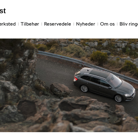
st
ærksted
Tilbehør
Reservedele
Nyheder
Om os
Bliv rin