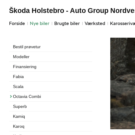
Škoda Holstebro - Auto Group Nordve
Forside
Nye biler
Brugte biler
Værksted
Karosseriv
Bestil prøvetur
Modeller
Finansiering
Fabia
Scala
Octavia Combi
Superb
Kamiq
Karoq