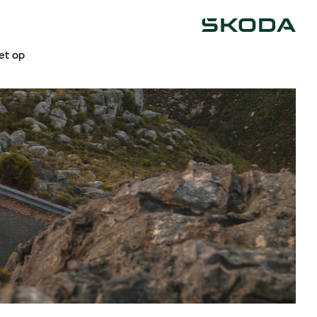
Škoda
get op