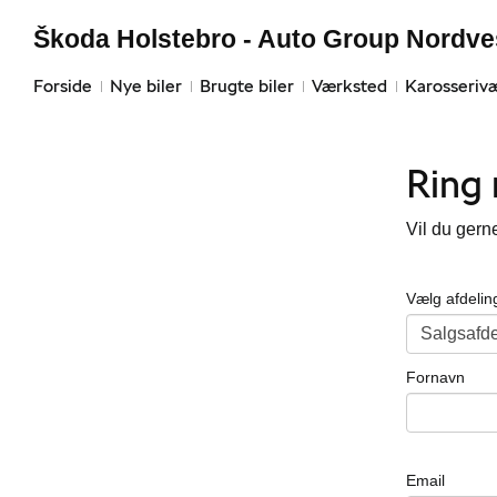
Škoda Holstebro - Auto Group Nordve
Forside
Nye biler
Brugte biler
Værksted
Karosseriv
Ring
Vil du gern
Vælg afdelin
Fornavn
Email