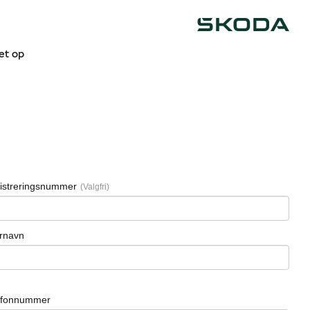
Škoda
get op
istreringsnummer
ernavn
efonnummer