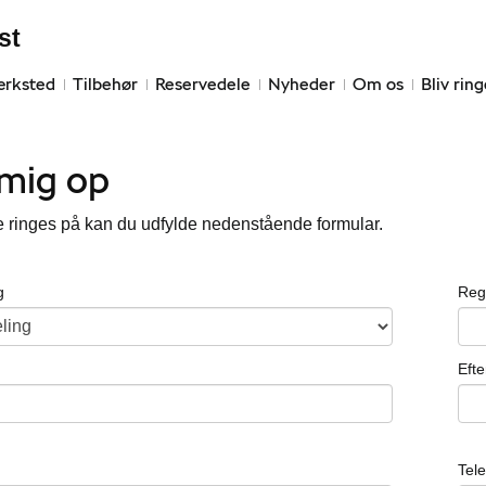
st
ærksted
Tilbehør
Reservedele
Nyheder
Om os
Bliv rin
 mig op
e ringes på kan du udfylde nedenstående formular.
g
Reg
Eft
Tel