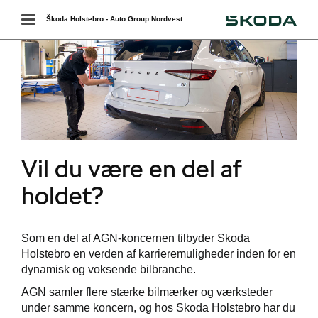
Škoda
Toggle
Škoda Holstebro - Auto Group Nordvest
navigation
Vil du være en del af
holdet?
ted
Som en del af AGN-koncernen tilbyder Skoda
Holstebro en verden af karrieremuligheder inden for en
dynamisk og voksende bilbranche.
AGN samler flere stærke bilmærker og værksteder
under samme koncern, og hos Skoda Holstebro har du