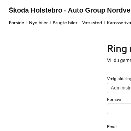
Škoda Holstebro - Auto Group Nordve
Forside
Nye biler
Brugte biler
Værksted
Karosseriv
Ring
Vil du gern
Vælg afdelin
Fornavn
Email