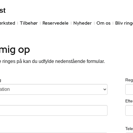
st
ærksted
Tilbehør
Reservedele
Nyheder
Om os
Bliv rin
 mig op
e ringes på kan du udfylde nedenstående formular.
g
Reg
Eft
Tel