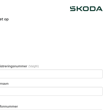
Škoda
get op
istreringsnummer
ernavn
efonnummer